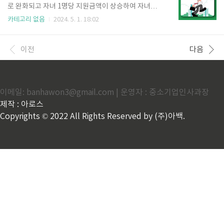
포함하여 6개의 광역시와 세종특별자치시 내에 각 구별
로 완화되고 자녀 1명당 지원금액이 상승하여 자녀장려
로 24시 약국을 검색할 수 있습니다. 아래 각 도, 시별로
금 지원대상자가 작년보다 2배 이상 증가했습니다. 자
카테고리 없음
2024. 5. 1. 18:02
구분되어 있는 24시 약국 사이트로 이동 후 본인이 거
녀 있으신 분들은 클릭 두 번으로 자녀장려금 자격조회
주하고 있는 시/군/구를 선택하여 24시 약국 중 현재 운
하고 자녀당 최대 100만원 받는 기회를 아래에서 확인
영중인 약국과 운영시간, 주소까지 ..
해 보시고 절대 놓치지 마세요! 자녀장려금 자격조회
이전
다음
신청기간 자녀장려금자녀장려금은 자녀양육을 지원하
기 위해서 전년도 연간 부부합산 총급여액 등을 기준으
로 자녀장려금 산정표에 따라 계산되며, 18세 미만 부
양자녀가 있는 경우 1명당 최소 50만원에서 최대 100
이메일: banhawon3@gmail.com | 운영자 : 중소기업인사과장
만원을 지급하는 제도입니다. 자녀장려금은 홑벌이 가
구나 맞벌이 가구 구분 없이 부부합산 총소득 7,000만
제작 : 아로스
원 미만인 경우 자녀장려금 신청이 가능합니다. 자녀
Copyrights © 2022 All Rights Reserved by (주)아백.
장려금 신청 바로가기 ..