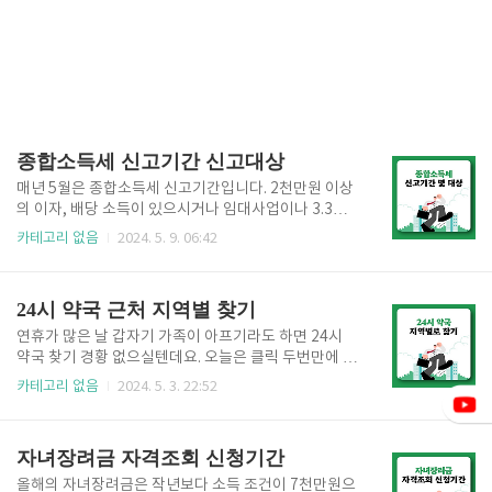
종합소득세 신고기간 신고대상
매년 5월은 종합소득세 신고기간입니다. 2천만원 이상
의 이자, 배당 소득이 있으시거나 임대사업이나 3.3%
프리랜서 등 다양한 추가소득 있는 분들은 종합소득세
카테고리 없음
2024. 5. 9. 06:42
신고대상에 해당됩니다. 오늘은 클릭 세번으로 종합소
득세 신고대상 여부 확인하시고 종합소득세 신고기간
놓쳐서 무신고 가산세 20% 부과되지 않도록 신고기간
24시 약국 근처 지역별 찾기
에 맞춰 신고 하셔야 합니다. 종합소득세 신고기간 신
고대상 종합소득세종합소득세는 최근 근로소득 이외
연휴가 많은 날 갑자기 가족이 아프기라도 하면 24시
에 투잡이나 임대사업 등 부업으로 수익을 창출하는 인
약국 찾기 경황 없으실텐데요. 오늘은 클릭 두번만에 근
원이 늘어남에 따라 종합소득세 신고대상도 증가하고
처 지역별 24시 약국 빠르게 찾을 수 있게 안내 드리고
카테고리 없음
2024. 5. 3. 22:52
있습니다. 종합소득세 신고대상도 연말정산과 비슷하
자 합니다. 근처 지역별 24시 약국 빠르게 찾아 약 구매
게 진행됩니다. 소득공제와 세액공제금액을 차감 후 종
하시고 아픈 가족을 위해 1분 1초라도 단축하시는 것을
합소득금액을 산정합니다. 이후 종합소득세 세율을 적
추천드립니다. 24시 약국 근처 지역별 찾기 24시 약
자녀장려금 자격조회 신청기간
용하고, 기납부세액을 차감한 금액을 차감..
국24시 약국은 전국 9개의 도내에 각 시별로 24시 약국
을 찾을 수 있습니다. 또한 서울특별시의 24시 약국을
올해의 자녀장려금은 작년보다 소득 조건이 7천만원으